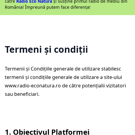
către
Radio Eco Natura
și susține primul radio de mediu din
România! Împreună putem face diferența!
Termeni și condiții
Termenii și Condițiile generale de utilizare stabilesc
termenii și condițiile generale de utilizare a site-ului
www.radio-econatura.ro
de către potențialii vizitatori
sau beneficiari.
1. Obiectivul Platformei