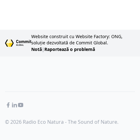
Website construit cu Website Factory: ONG,
soluție dezvoltată de Commit Global.
Notă
|
Raportează o problemă
Facebook
LinkedIn
YouTube
© 2026 Radio Eco Natura - The Sound of Nature.