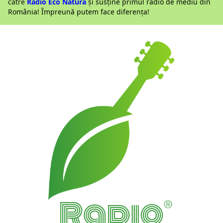
către
Radio Eco Natura
și susține primul radio de mediu din
România! Împreună putem face diferența!